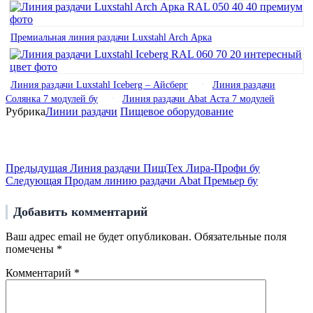
Премиальная линия раздачи Luxstahl Arch Арка
Линия раздачи Luxstahl Iceberg – Айсберг
Линия раздачи
Солянка 7 модулей бу
Линия раздачи Abat Аста 7 модулей
Рубрика
Линии раздачи
Пищевое оборудование
Навигация
по
Предыдущая
Предыдущая
Линия раздачи ПищТех Лира-Профи бу
запись
Следующая
записям
Следующая
Продам линию раздачи Abat Премьер бу
запись
Добавить комментарий
Ваш адрес email не будет опубликован.
Обязательные поля
помечены
*
Комментарий
*