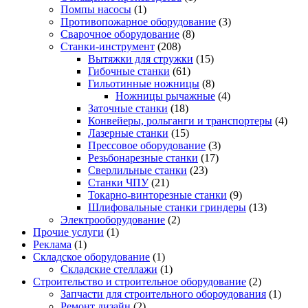
Помпы насосы
(1)
Противопожарное оборудование
(3)
Сварочное оборудование
(8)
Станки-инструмент
(208)
Вытяжки для стружки
(15)
Гибочные станки
(61)
Гильотинные ножницы
(8)
Ножницы рычажные
(4)
Заточные станки
(18)
Конвейеры, рольганги и транспортеры
(4)
Лазерные станки
(15)
Прессовое оборудование
(3)
Резьбонарезные станки
(17)
Сверлильные станки
(23)
Станки ЧПУ
(21)
Токарно-винторезные станки
(9)
Шлифовальные станки гриндеры
(13)
Электрооборудование
(2)
Прочие услуги
(1)
Реклама
(1)
Складское оборудование
(1)
Складские стеллажи
(1)
Строительство и строительное оборудование
(2)
Запчасти для строительного обороудования
(1)
Ремонт дизайн
(2)