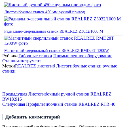
Листогибочный станок 450 мм ручной привод
Радиально-сверлильный станок REALREZ Z3032/1000 M
Магнитный сверлильный станок REALREZ RMD28Т 1200W
Рубрика
Гибочные станки
Промышленное оборудование
Станки-инструмент
Метки
REALREZ
листогиб
Листогибочные станки
ручные
станки
Навигация
по
Предыдущая
Предыдущая
Листогибочный ручной станок REALREZ
запись
записям
RW1X915
Следующая
Следующая
Профилегибочный станок REALREZ RTR-40
запись
Добавить комментарий
Ваш адрес email не будет опубликован.
Обязательные поля