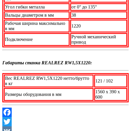
Угол гибки металла
от 0° до 135°
Вальцы диаметром в мм
38
Рабочая ширина максимально
1220
в мм
Ручной механический
Подключение
привод
Габариты станка REALREZ RW1,5X1220:
Вес REALREZ RW1,5X1220 неттo/бpутто
121 / 102
в кг
1560 x 390 x
Размеры оборудования в мм
600
Facebook
Twitter