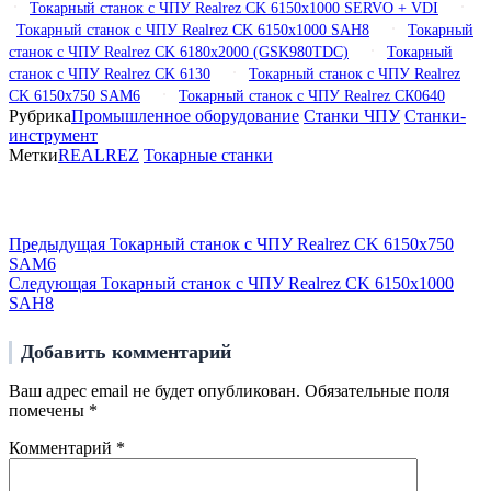
Токарный станок с ЧПУ Realrez CK 6150х1000 SERVO + VDI
Токарный станок с ЧПУ Realrez CK 6150х1000 SAH8
Токарный
станок с ЧПУ Realrez CK 6180х2000 (GSK980TDC)
Токарный
станок с ЧПУ Realrez CK 6130
Токарный станок с ЧПУ Realrez
CK 6150х750 SAM6
Токарный станок с ЧПУ Realrez СК0640
Рубрика
Промышленное оборудование
Станки ЧПУ
Станки-
инструмент
Метки
REALREZ
Токарные станки
Навигация
по
Предыдущая
Предыдущая
Токарный станок с ЧПУ Realrez CK 6150х750
запись
записям
SAM6
Следующая
Следующая
Токарный станок с ЧПУ Realrez CK 6150х1000
запись
SAH8
Добавить комментарий
Ваш адрес email не будет опубликован.
Обязательные поля
помечены
*
Комментарий
*