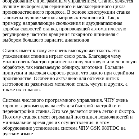
оборудование с программным управлением. Станок является
лучшим выбором для серийного и мелкосерийного цикла
производственного процесса. В основе конструкции станка
заложены лучшие методы мировых технологий. Так, к
примеру, направляющие скольжения и двухдиапазонная
коробка скоростей станка, производящей автоматическую
регулировку частоты вращения токарного шпинделя с
выбором большого варианта диапазонов.
Станок имеет к тому же очень высокую жесткость. Это
утяжеленная станина играет свою роль. Благодаря чему
можно очень быстро произвести полу чистовую или черновую
обработку, так называемую обдирку, заготовки. Большие
припуски и высокая скорость резки, что важно при серийном
производстве. Особенно актуально для обточки литых
заготовок из различных металлов: сталь, чугун и других, а
также их сплавов.
Система числового программного управления, ЧПУ очень
хорошо зарекомендовала себя для быстрой настройки и
перенастройки станка. Это все делается очень легко и быстро.
Поэтому станок имеет огромный потенциал возможностей и
минимальное время для их осуществления. в этом
оборудование установлена система ЧПУ GSK 980TDC на
русском языке.