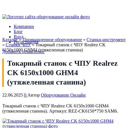
Компании
Блог
Вход
Каталог
»
Промышленное оборудование
»
Станки-инструмент
Регистрация
»
Станки ЧПУ
»
Токарный станок с ЧПУ Realrez CK
6150х1000 GHM4 (утяжеленная станина)
Добавить объявление
Токарный станок с ЧПУ Realrez
CK 6150х1000 GHM4
(утяжеленная станина)
22.06.2025
0
Автор
Оборудование Онлайн
Токарный станок с ЧПУ Realrez CK 6150х1000 GHM4
(утяжеленная станина). Артикул: REZ-CK6150*750 SAM6.