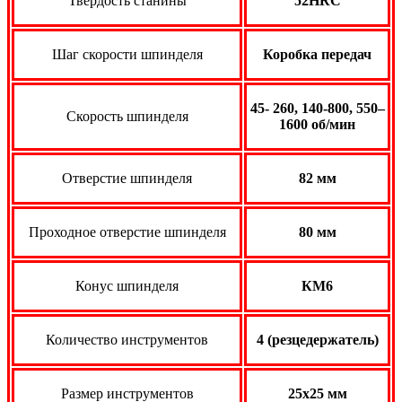
Твердость станины
52HRC
Шаг скорости шпинделя
Коробка передач
45- 260, 140-800, 550–
Скорость шпинделя
1600 об/мин
Отверстие шпинделя
82 мм
Проходное отверстие шпинделя
80 мм
Конус шпинделя
КМ6
Количество инструментов
4 (резцедержатель)
Размер инструментов
25х25 мм