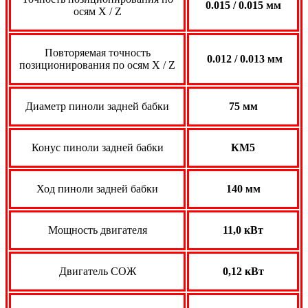
0.015 / 0.015 мм
осям X / Z
Повторяемая точность
0.012 / 0.013 мм
позиционирования по осям X / Z
Диаметр пиноли задней бабки
75 мм
Конус пиноли задней бабки
КМ5
Ход пиноли задней бабки
140 мм
Мощность двигателя
11,0 кВт
Двигатель СОЖ
0,12 кВт