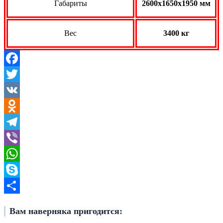
Габариты
2600x1650x1950 мм
Вес
3400 кг
Facebook
Twitter
VK
Odnoklassniki
Telegram
Viber
WhatsApp
Skype
Отправить
Вам наверняка пригодится: