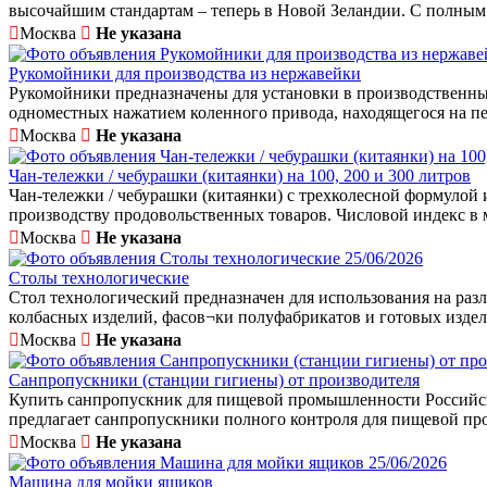
высочайшим стандартам – теперь в Новой Зеландии. С полным 
Москва
Не указана
Рукомойники для производства из нержавейки
Рукомойники предназначены для установки в производственных
одноместных нажатием коленного привода, находящегося на пере
Москва
Не указана
Чан-тележки / чебурашки (китаянки) на 100, 200 и 300 литров
Чан-тележки / чебурашки (китаянки) с трехколесной формулой
производству продовольственных товаров. Числовой индекс в м
Москва
Не указана
25/06/2026
Столы технологические
Стол технологический предназначен для использования на разл
колбасных изделий, фасов¬ки полуфабрикатов и готовых издели
Москва
Не указана
Санпропускники (станции гигиены) от производителя
Купить санпропускник для пищевой промышленности Российск
предлагает санпропускники полного контроля для пищевой пр
Москва
Не указана
25/06/2026
Машина для мойки ящиков