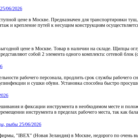
25/06/2026
ступной цене в Москве. Предназначен для транспортировки туш,
нтаж и крепление путей к несущим конструкциям осуществляется 
ыгодной цене в Москве. Товар в наличии на складе. Щипцы о
едставляют собой 2 элемента одного комплекта: сетевой блок (с
26
ьности рабочего персонала, продлить срок службы рабочего снар
дезинфекции и сушки обуви. Установка способна быстро просуши
2026
ешивания и фиксации инструмента в необходимом месте и полож
емещении инструмента в пределах рабочего места, так как бала
25/06/2026
рмы, "IBEX" (Новая Зеландия) в Москве, недорого по очень вы