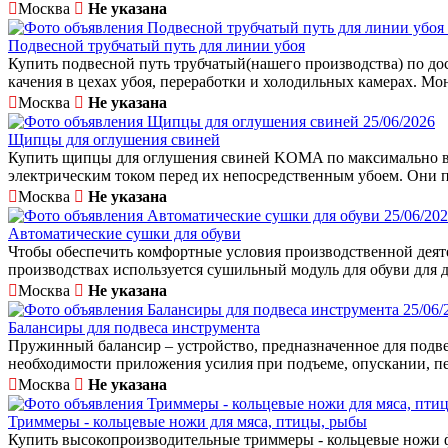
Москва
Не указана
Подвесной трубчатый путь для линии убоя
Купить подвесной путь трубчатый(нашего производства) по до
качения в цехах убоя, переработки и холодильных камерах. Мо
Москва
Не указана
25/06/2026
Щипцы для оглушения свиней
Купить щипцы для оглушения свиней KOMA по максимально в
электрическим током перед их непосредственным убоем. Они пр
Москва
Не указана
25/06/20
Автоматические сушки для обуви
Чтобы обеспечить комфортные условия производственной деятел
производствах используется сушильный модуль для обуви для 
Москва
Не указана
25/06/
Балансиры для подвеса инструмента
Пружинный балансир – устройство, предназначенное для подв
необходимости приложения усилия при подъеме, опускании, пер
Москва
Не указана
Триммеры - кольцевые ножи для мяса, птицы, рыбы
Купить высокопроизводительные триммеры - кольцевые ножи фи