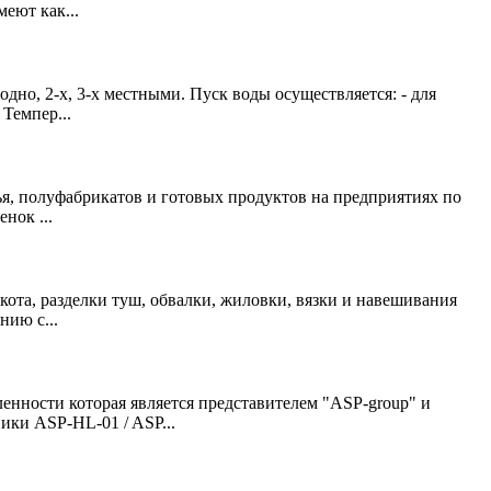
еют как...
но, 2-х, 3-х местными. Пуск воды осуществляется: - для
Темпер...
ья, полуфабрикатов и готовых продуктов на предприятиях по
нок ...
ота, разделки туш, обвалки, жиловки, вязки и навешивания
нию с...
ности которая является представителем "ASP-group" и
ки ASP-HL-01 / ASP...