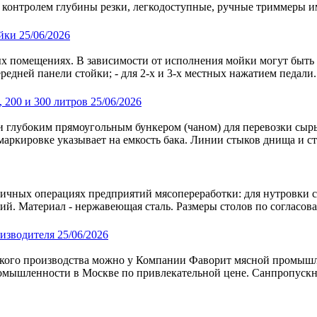
контролем глубины резки, легкодоступные, ручные триммеры им
25/06/2026
 помещениях. В зависимости от исполнения мойки могут быть од
дней панели стойки; - для 2-х и 3-х местных нажатием педали. 
25/06/2026
 и глубоким прямоугольным бункером (чаном) для перевозки сыр
аркировке указывает на емкость бака. Линии стыков днища и сте
ичных операциях предприятий мясопереработки: для нутровки ск
й. Материал - нержавеющая сталь. Размеры столов по согласова
25/06/2026
ого производства можно у Компании Фаворит мясной промышлен
омышленности в Москве по привлекательной цене. Санпропускни