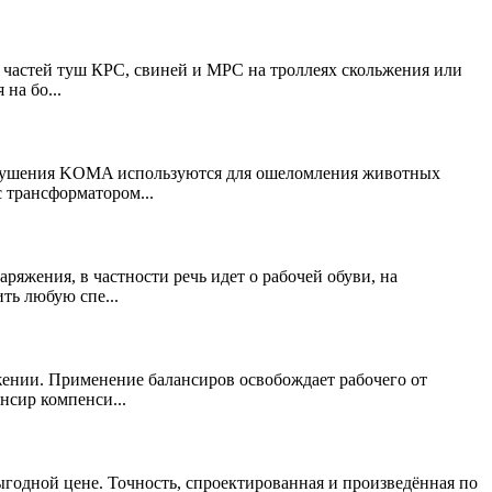
 частей туш КРС, свиней и МРС на троллеях скольжения или
на бо...
глушения KOMA используются для ошеломления животных
 трансформатором...
яжения, в частности речь идет о рабочей обуви, на
ть любую спе...
ении. Применение балансиров освобождает рабочего от
нсир компенси...
годной цене. Точность, спроектированная и произведённая по