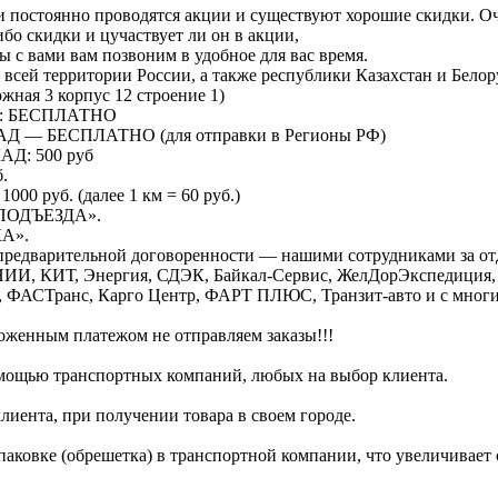
постоянно проводятся акции и существуют хорошие скидки. Оче
ибо скидки и цучаствует ли он в акции,
ы с вами вам позвоним в удобное для вас время.
всей территории России, а также республики Казахстан и Белор
ная 3 корпус 12 строение 1)
КАД: БЕСПЛАТНО
МКАД — БЕСПЛАТНО (для отправки в Регионы РФ)
КАД: 500 руб
.
000 руб. (далее 1 км = 60 руб.)
О ПОДЪЕЗДА».
КА».
 предварительной договоренности — нашими сотрудниками за от
, КИТ, Энергия, СДЭК, Байкал-Сервис, ЖелДорЭкспедиция, Р
т, ФАСТранс, Карго Центр, ФАРТ ПЛЮС, Транзит-авто и с мног
нным платежом не отправляем заказы!!!
помощью транспортных компаний, любых на выбор клиента.
лиента, при получении товара в своем городе.
упаковке (обрешетка) в транспортной компании, что увеличивает