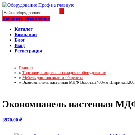
Добавить объявление
Каталог
Компании
Блог
Вход
Регистрация
Главная
»
Торговое, пищевое и складское оборудование
»
Мебель для торговли и общепита
»
Экономпанель настенная МДФ Высота:2400мм Ширина:12
Экономпанель настенная М
3970.00 ₽