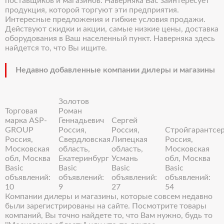
поставщиков и магазинов. Наверняка Вас заинтересует
продукция, которой торгуют эти предприятия.
Интересные предложения и гибкие условия продажи.
Действуют скидки и акции, самые низкие цены, доставка
оборудования в Ваш населенный пункт. Наверняка здесь
найдется то, что Вы ищите.
Недавно добавленные компании дилеры и магазины
Золотов
Торговая
Роман
марка ASP-
Геннадьевич
Сергей
GROUP
Россия,
Россия,
Стройгарантсе
Россия,
Свердловская
Липецкая
Россия,
Московская
область,
область,
Московская
обл, Москва
Екатеринбург
Усмань
обл, Москва
Basic
Basic
Basic
Basic
объявлений:
объявлений:
объявлений:
объявлений:
10
9
27
54
Компании дилеры и магазины, которые совсем недавно
были зарегистрированы на сайте. Посмотрите товары
компаний, Вы точно найдете то, что Вам нужно, будь то