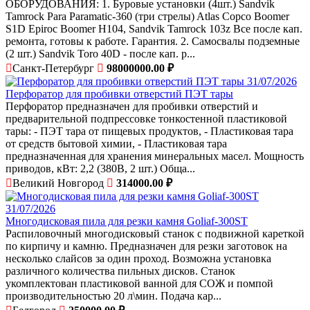
ОБОРУДОВАНИЯ: 1. Буровые установки (4шт.) Sandvik
Tamrock Para Paramatic-360 (три стрелы) Atlas Copco Boomer
S1D Epiroc Boomer H104, Sandvik Tamrock 103z Все после кап.
ремонта, готовы к работе. Гарантия. 2. Самосвалы подземные
(2 шт.) Sandvik Toro 40D - после кап. р...
Санкт-Петербург
98000000.00 ₽
31/07/2026
Перфоратор для пробивки отверстий ПЭТ тары
Перфоратор предназначен для пробивки отверстий и
предварительной подпрессовке тонкостенной пластиковой
тары: - ПЭТ тара от пищевых продуктов, - Пластиковая тара
от средств бытовой химии, - Пластиковая тара
предназначенная для хранения минеральных масел. Мощность
приводов, кВт: 2,2 (380В, 2 шт.) Обща...
Великий Новгород
314000.00 ₽
31/07/2026
Многодисковая пила для резки камня Goliaf-300ST
Распиловочный многодисковый станок с подвижной кареткой
по кирпичу и камню. Предназначен для резки заготовок на
несколько слайсов за один проход. Возможна установка
различного количества пильных дисков. Станок
укомплектован пластиковой ванной для СОЖ и помпой
производительностью 20 л\мин. Подача кар...