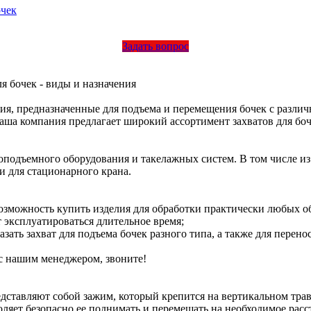
Задать вопрос
я бочек - виды и назначения
ия, предназначенные для подъема и перемещения бочек с разли
 Наша компания предлагает широкий ассортимент захватов для бо
одъемного оборудования и такелажных систем. В том числе из
и для стационарного крана.
возможность купить изделия для обработки практически любых об
 эксплуатироваться длительное время;
зать захват для подъема бочек разного типа, а также для перено
с нашим менеджером, звоните!
едставляют собой зажим, который крепится на вертикальном тра
ляет безопасно ее поднимать и перемещать на необходимое расс