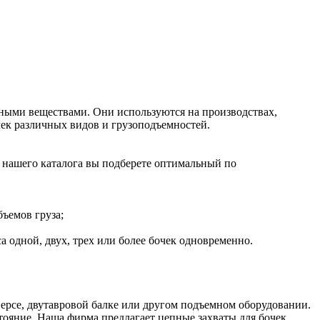
чными веществами. Они используются на производствах,
чек различных видов и грузоподъемностей.
 нашего каталога вы подберете оптимальный по
ъемов груза;
са одной, двух, трех или более бочек одновременно.
версе, двутавровой балке или другом подъемном оборудовании.
тояние. Наша фирма предлагает цепные захваты для бочек