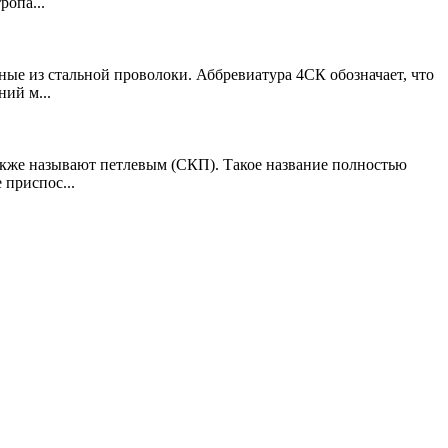
ропа...
ые из стальной проволоки. Аббревиатура 4СК обозначает, что
ий м...
акже называют петлевым (СКП). Такое название полностью
 приспос...