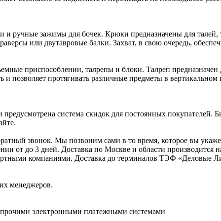
 и ручные зажимы для бочек. Крюки предназначены для талей, 
раверсы или двутавровые балки. Захват, в свою очередь, обеспе
емные приспособлении, талрепы и блоки. Талреп предназначен д
ь и позволяет протягивать различные предметы в вертикальном
 предусмотрена система скидок для постоянных покупателей. Б
айте.
ратный звонок. Мы позвоним сами в то время, которое вы укажет
ении от до 3 дней. Доставка по Москве и области производится
анспортными компаниями. Доставка до терминалов ТЭФ «Деловы
ших менеджеров.
и прочими электронными платежными системами