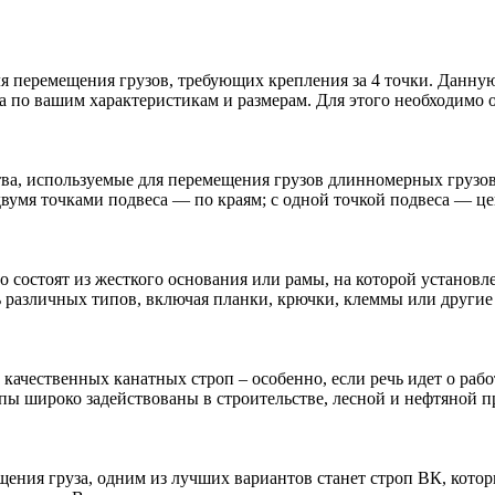
ля перемещения грузов, требующих крепления за 4 точки. Данну
а по вашим характеристикам и размерам. Для этого необходимо о
ва, используемые для перемещения грузов длинномерных грузо
двумя точками подвеса — по краям; с одной точкой подвеса — це
но состоят из жесткого основания или рамы, на которой устано
 различных типов, включая планки, крючки, клеммы или другие 
чественных канатных строп – особенно, если речь идет о работ
пы широко задействованы в строительстве, лесной и нефтяной пр
щения груза, одним из лучших вариантов станет строп ВК, кото