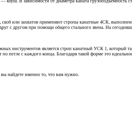
— коуш. В зависимости от диаметра каната грузоподъемность ст
 скоб или захватов применяют стропы канатные 4СК, выполненн
друг с другом при помощи общего стального звена. На сегодняшн
жных инструментов является строп канатный УСК 1, который т
 по петле с каждого конца. Благодаря такой форме это идеальное
вы найдете именно то, что вам нужно.