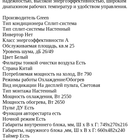
надежностью, высокой энергоэффективностью, широким
диапазоном рабочих температур и удобством управления.
Производитель Green
Тип кондиционера Сплит-система
Тип сплит-системы Настенный
Инвертор Нет
Класс энергоэффективности A
Обслуживаемая площадь, кв.м 25
Уровень шума, дБ 26/49
Цвет Белый
Фильтры тонкой очистки воздуха Есть
Страна Китай
Потребляемая мощность на холод, Вт 790
Режимы работы Охлаждение/Обогрев
Вид индикации На дисплей пульта, Световая
Тип монтажа Настенный
Мощность охлаждения, Вт 2550
Мощность обогрева, Вт 2650
Пульт ДУ Есть
Функция авторестарта есть
Ночной режим Есть
Габариты внутреннего блока, мм, Ш x В x Г: 749x270x216
Габариты, наружного блока ,мм, Ш x В x Г: 660x482x240
Таймер Есть