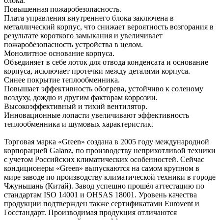
блока.
Повышенная пожаробезопасность.
Плата управления внутреннего блока заключена в
металлический корпус, что снижает вероятность возгорания в
результате короткого замыкания и увеличивает
пожаробезопасность устройства в целом.
Монолитное основание корпуса.
Объединяет в себе лоток для отвода конденсата и основание
корпуса, исключает протечки между деталями корпуса.
Синее покрытие теплообменника.
Повышает эффективность обогрева, устойчиво к соленому
воздуху, дождю и другим факторам коррозии.
Высокоэффективный и тихий вентилятор.
Инновационные лопасти увеличивают эффективность
теплообменника и шумовых характеристик.
Торговая марка «Green» создана в 2005 году международной
корпорацией Galanz, по производству неприхотливой техники
с учетом Российских климатических особенностей. Сейчас
кондиционеры «Green» выпускаются на самом крупном в
мире заводе по производству климатической техники в городе
Чжуньшань (Китай). Завод успешно прошёл аттестацию по
стандартам ISO 14001 и OHSAS 18001. Уровень качества
продукции подтвержден также сертификатами Eurovent и
Госстандарт. Производимая продукция отличаются