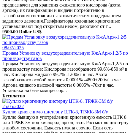
предназначен для хранения сжиженного кислорода (азота,
аргона), их газификации и выдачи потребителю в
газообразном состоянии с автоматическим поддержанием
заданного давления.Газификаторы холодные криогенные
устанавливают под открытым небом, работают от т...
9500.00 Dollar US$
08/07/2025
Продам Установку воздухоразделительную КжААрж-1,2/5 по
производству газов
Продам Установку воздухоразделительную КжААрж-1,2/5 по
производству газов: Кислорода газообразного 99,6%-850 м³ в
час. Кислорода жидкого 99,7% -1200кг в час. Азота
газообразного особой чистоты 0,0001% -4800±200м³ в час.
Аргона жидкого высокой частоты 0,0005% -70кг в час.
Установка на базе компрессор...
Бесплатно
25/05/2022
Куплю криогенную цистерну ЦТК-8, ТРЖК-3М б/у
Куплю бывшую в употреблении криогенную емкость ЦТК 8
или ТРЖК 3м под кислород, аргон, азот. Рассмотрю цистерну
в любом состоянии. Емкость нужна срочно. Если есть