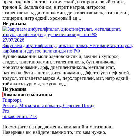
предложения. ацетон технический, изопропиловый спирт,
трилон Б, белила бц-ом, нитрит натрия, натросол,
этиленгликоль, диэтаноламин, диэтиленгликоль, этилацетат,
глицерин, натр едкий, хромовый ан...
Не указана
27/07/2026
Закупаем дибутилфталат, диоктилфталат, метилацетат, толуол,
карбамид и другое неликвиды по РФ
Куплю аммоний молибденовокислый, медный купорос,
агидол, триэтаноламин, этиленгликоль, бутилгликоль,
моноэтаноламин, доф, диэтиленгликоль, метилацетат,
натросол, бутилацетат, диэтаноламин, дбф, толуол нефтяной,
толуол, этилацетат марка А, перхлорэтилен, мэг, натр едкий,
трёхокись сурьмы, техуглерод,...
Не указана
Компании и магазины
Гидроэра
Россия, Московская область, Сергиев Посад
Pro
объявлений: 213
Посмотрите на предложения компаний и магазинов.
Наверняка вы найдете именно то, что вам нужно.