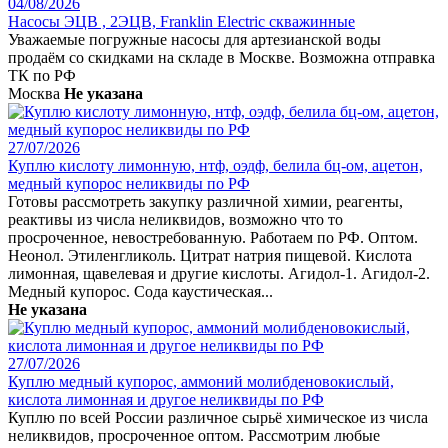
04/08/2026
Насосы ЭЦВ , 2ЭЦВ, Franklin Electric скважинные
Уважаемые погружные насосы для артезианской воды
продаём со скидками на складе в Москве. Возможна отправка
ТК по РФ
Москва
Не указана
27/07/2026
Куплю кислоту лимонную, нтф, оэдф, белила бц-ом, ацетон,
медный купорос неликвиды по РФ
Готовы рассмотреть закупку различной химии, реагенты,
реактивы из числа неликвидов, возможно что то
просроченное, невостребованную. Работаем по РФ. Оптом.
Неонол. Этиленгликоль. Цитрат натрия пищевой. Кислота
лимонная, щавелевая и другие кислоты. Агидол-1. Агидол-2.
Медный купорос. Сода каустическая...
Не указана
27/07/2026
Куплю медный купорос, аммоний молибденовокислый,
кислота лимонная и другое неликвиды по РФ
Куплю по всей России различное сырьё химическое из числа
неликвидов, просроченное оптом. Рассмотрим любые