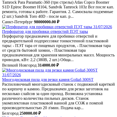
Tamrock Para Paramatic-360 (три стрелы) Atlas Copco Boomer
S1D Epiroc Boomer H104, Sandvik Tamrock 103z Все после кап.
ремонта, готовы к работе. Гарантия. 2. Самосвалы подземные
(2 шт.) Sandvik Toro 40D - после кап. р...
Санкт-Петербург
98000000.00 ₽
31/07/2026
Перфоратор для пробивки отверстий ПЭТ тары
Перфоратор предназначен для пробивки отверстий и
предварительной подпрессовке тонкостенной пластиковой
тары: - ПЭТ тара от пищевых продуктов, - Пластиковая тара
от средств бытовой химии, - Пластиковая тара
предназначенная для хранения минеральных масел. Мощность
приводов, кВт: 2,2 (380В, 2 шт.) Обща...
Великий Новгород
314000.00 ₽
31/07/2026
Многодисковая пила для резки камня Goliaf-300ST
Распиловочный многодисковый станок с подвижной кареткой
по кирпичу и камню. Предназначен для резки заготовок на
несколько слайсов за один проход. Возможна установка
различного количества пильных дисков. Станок
укомплектован пластиковой ванной для СОЖ и помпой
производительностью 20 л\мин. Подача кар...
Белгород
250000.00 ₽