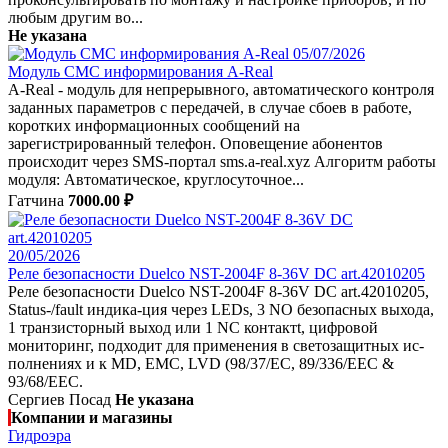
любым другим во...
Не указана
05/07/2026
Модуль СМС информирования A-Real
A-Real - модуль для непрерывного, автоматического контроля
заданных параметров с передачей, в случае сбоев в работе,
коротких информационных сообщений на
зарегистрированный телефон. Оповещение абонентов
происходит через SMS-портал sms.a-real.xyz Алгоритм работы
модуля: Автоматическое, круглосуточное...
Гатчина
7000.00 ₽
20/05/2026
Реле безопасности Duelco NST-2004F 8-36V DC art.42010205
Реле безопасности Duelco NST-2004F 8-36V DC art.42010205,
Status-/fault индика-ция через LEDs, 3 NO безопасных выхода,
1 транзисторный выход или 1 NC контактt, цифровой
мониторинг, подходит для применения в светозащитных ис-
полнениях и к MD, EMC, LVD (98/37/EC, 89/336/EEC &
93/68/EEC.
Сергиев Посад
Не указана
Компании и магазины
Гидроэра