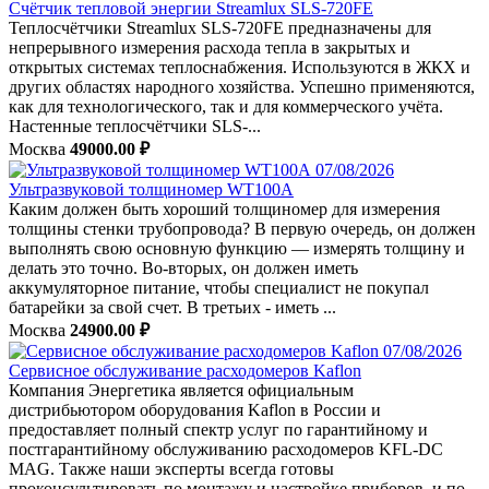
Счётчик тепловой энергии Streamlux SLS-720FE
Теплосчётчики Streamlux SLS-720FE предназначены для
непрерывного измерения расхода тепла в закрытых и
открытых системах теплоснабжения. Используются в ЖКХ и
других областях народного хозяйства. Успешно применяются,
как для технологического, так и для коммерческого учёта.
Настенные теплосчётчики SLS-...
Москва
49000.00 ₽
07/08/2026
Ультразвуковой толщиномер WT100A
Каким должен быть хороший толщиномер для измерения
толщины стенки трубопровода? В первую очередь, он должен
выполнять свою основную функцию — измерять толщину и
делать это точно. Во-вторых, он должен иметь
аккумуляторное питание, чтобы специалист не покупал
батарейки за свой счет. В третьих - иметь ...
Москва
24900.00 ₽
07/08/2026
Сервисное обслуживание расходомеров Kaflon
Компания Энергетика является официальным
дистрибьютором оборудования Kaflon в России и
предоставляет полный спектр услуг по гарантийному и
постгарантийному обслуживанию расходомеров KFL-DC
MAG. Также наши эксперты всегда готовы
проконсультировать по монтажу и настройке приборов, и по